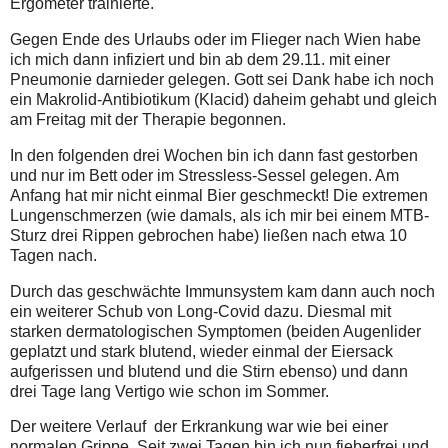
Ergometer trainierte.
Gegen Ende des Urlaubs oder im Flieger nach Wien habe
ich mich dann infiziert und bin ab dem 29.11. mit einer
Pneumonie darnieder gelegen. Gott sei Dank habe ich noch
ein Makrolid-Antibiotikum (Klacid) daheim gehabt und gleich
am Freitag mit der Therapie begonnen.
In den folgenden drei Wochen bin ich dann fast gestorben
und nur im Bett oder im Stressless-Sessel gelegen. Am
Anfang hat mir nicht einmal Bier geschmeckt! Die extremen
Lungenschmerzen (wie damals, als ich mir bei einem MTB-
Sturz drei Rippen gebrochen habe) ließen nach etwa 10
Tagen nach.
Durch das geschwächte Immunsystem kam dann auch noch
ein weiterer Schub von Long-Covid dazu. Diesmal mit
starken dermatologischen Symptomen (beiden Augenlider
geplatzt und stark blutend, wieder einmal der Eiersack
aufgerissen und blutend und die Stirn ebenso) und dann
drei Tage lang Vertigo wie schon im Sommer.
Der weitere Verlauf der Erkrankung war wie bei einer
normalen Grippe. Seit zwei Tagen bin ich nun fieberfrei und